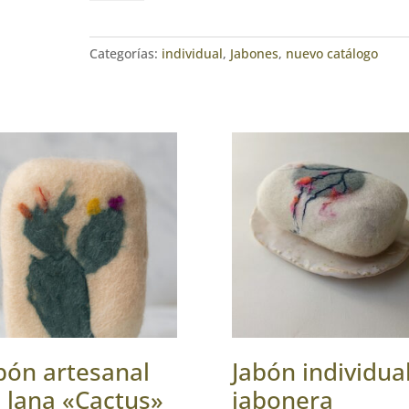
de
lana
"Ramo"
Categorías:
individual
,
Jabones
,
nuevo catálogo
cantidad
bón artesanal
Jabón individua
 lana «Cactus»
jabonera