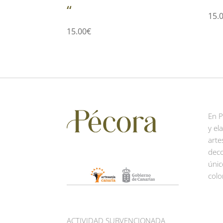
“
15.
15.00
€
En 
y el
arte
deco
únic
colo
ACTIVIDAD SUBVENCIONADA