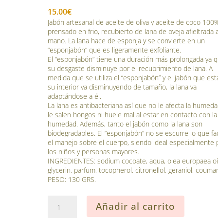
15.00
€
Jabón artesanal de aceite de oliva y aceite de coco 100
prensado en frio, recubierto de lana de oveja afieltrada 
mano. La lana hace de esponja y se convierte en un
“esponjabón” que es ligeramente exfoliante.
El “esponjabón” tiene una duración más prolongada ya 
su desgaste disminuye por el recubrimiento de lana. A
medida que se utiliza el “esponjabón” y el jabón que est
su interior va disminuyendo de tamaño, la lana va
adaptándose a él.
La lana es antibacteriana así que no le afecta la humeda
le salen hongos ni huele mal al estar en contacto con la
humedad. Además, tanto el jabón como la lana son
biodegradables. El “esponjabón” no se escurre lo que fac
el manejo sobre el cuerpo, siendo ideal especialmente 
los niños y personas mayores.
INGREDIENTES: sodium cocoate, aqua, olea europaea oil
glycerin, parfum, tocopherol, citronellol, geraniol, coumar
PESO: 130 GRS.
Jabón
Añadir al carrito
artesanal