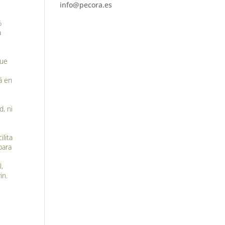
info@pecora.es
%
a
que
á en
d, ni
ilita
para
,
in.