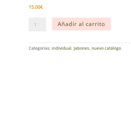
15.00
€
Jabòn
Añadir al carrito
artesanal
de
lana
“Faro”
Categorías:
individual
,
Jabones
,
nuevo catálogo
cantidad