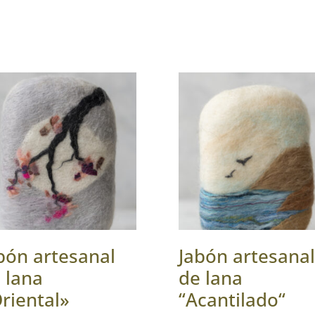
bón artesanal
Jabón artesanal
 lana
de lana
riental»
“Acantilado“