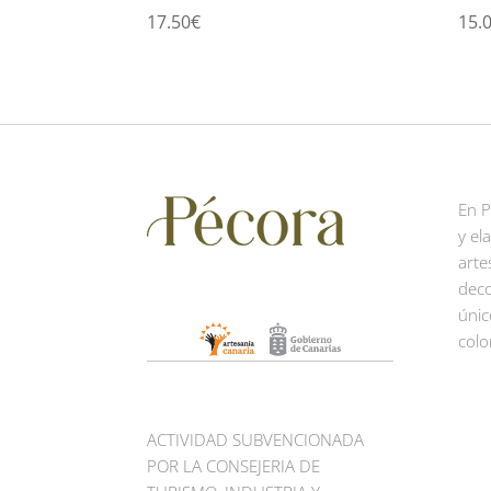
17.50
€
15.
En 
y el
arte
deco
únic
colo
ACTIVIDAD SUBVENCIONADA
POR LA CONSEJERIA DE