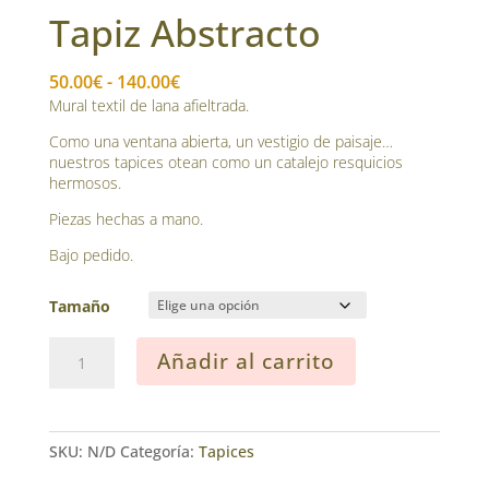
Tapiz Abstracto
Rango
50.00
€
-
140.00
€
de
Mural textil de lana afieltrada.
precios:
Como una ventana abierta, un vestigio de paisaje…
desde
nuestros tapices otean como un catalejo resquicios
50.00€
hermosos.
hasta
Piezas hechas a mano.
140.00€
Bajo pedido.
Tamaño
Tapiz
Añadir al carrito
Abstracto
cantidad
SKU:
N/D
Categoría:
Tapices