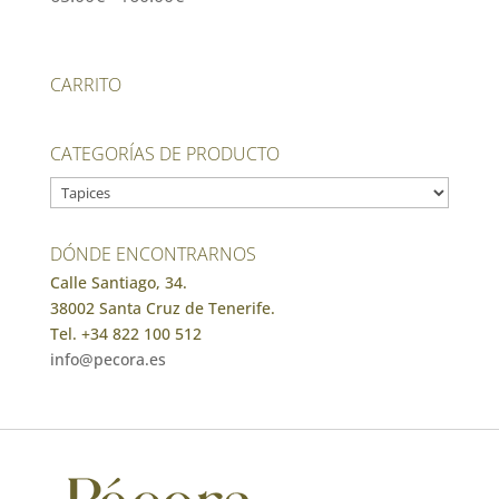
de
precios:
desde
CARRITO
65.00€
hasta
CATEGORÍAS DE PRODUCTO
160.00€
DÓNDE ENCONTRARNOS
Calle Santiago, 34.
38002 Santa Cruz de Tenerife.
Tel. +34 822 100 512
info@pecora.es