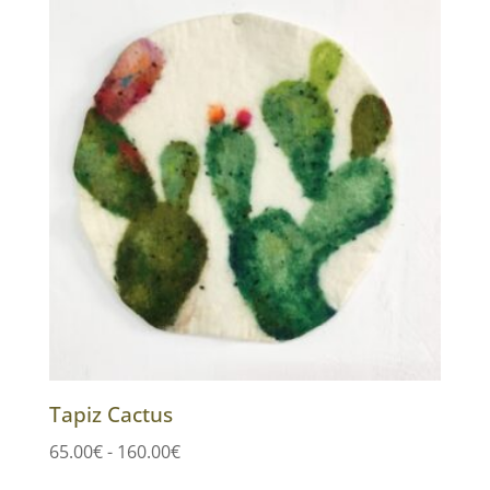
desde
65.00€
hasta
160.00€
Tapiz Cactus
Rango
65.00
€
-
160.00
€
de