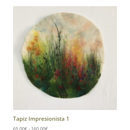
precios:
desde
65.00€
hasta
160.00€
Tapiz Impresionista 1
Rango
65.00
€
-
160.00
€