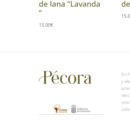
de lana “Lavanda
de
“
15.
15.00
€
En 
y el
arte
deco
únic
colo