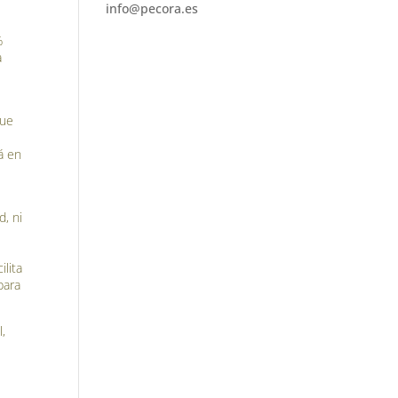
info@pecora.es
%
a
que
á en
d, ni
ilita
para
,