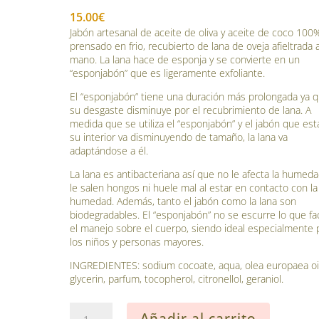
15.00
€
Jabón artesanal de aceite de oliva y aceite de coco 100
prensado en frio, recubierto de lana de oveja afieltrada 
mano. La lana hace de esponja y se convierte en un
“esponjabón” que es ligeramente exfoliante.
El “esponjabón” tiene una duración más prolongada ya 
su desgaste disminuye por el recubrimiento de lana. A
medida que se utiliza el “esponjabón” y el jabón que est
su interior va disminuyendo de tamaño, la lana va
adaptándose a él.
La lana es antibacteriana así que no le afecta la humeda
le salen hongos ni huele mal al estar en contacto con la
humedad. Además, tanto el jabón como la lana son
biodegradables. El “esponjabón” no se escurre lo que fac
el manejo sobre el cuerpo, siendo ideal especialmente 
los niños y personas mayores.
INGREDIENTES: sodium cocoate, aqua, olea europaea oil
glycerin, parfum, tocopherol, citronellol, geraniol.
Jabòn
Añadir al carrito