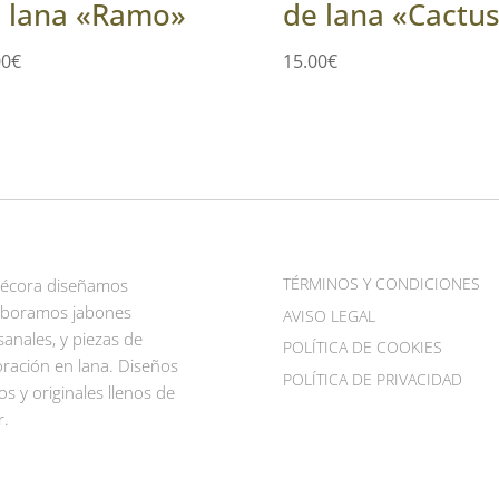
 lana «Ramo»
de lana «Cactu
00
€
15.00
€
TÉRMINOS Y CONDICIONES
Pécora diseñamos
aboramos jabones
AVISO LEGAL
sanales, y piezas de
POLÍTICA DE COOKIES
ración en lana. Diseños
POLÍTICA DE PRIVACIDAD
os y originales llenos de
r.