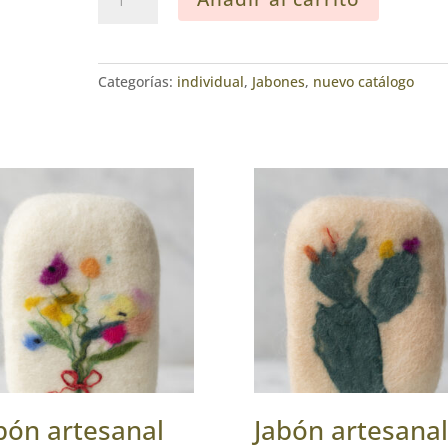
artesanal
de
lana
“Mimosas”
Categorías:
individual
,
Jabones
,
nuevo catálogo
cantidad
bón artesanal
Jabón artesanal