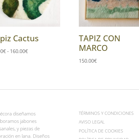
piz Cactus
TAPIZ CON
MARCO
Rango
00
€
-
160.00
€
de
150.00
€
precios:
desde
65.00€
hasta
160.00€
TÉRMINOS Y CONDICIONES
Pécora diseñamos
aboramos jabones
AVISO LEGAL
sanales, y piezas de
POLÍTICA DE COOKIES
ración en lana. Diseños