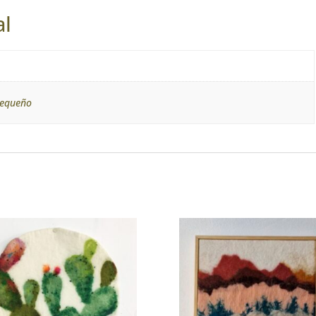
al
pequeño