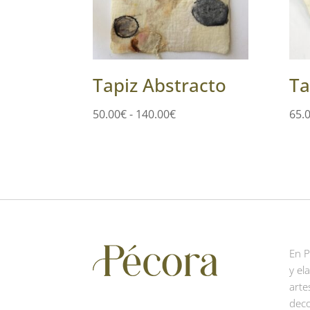
Tapiz Abstracto
Ta
Rango
50.00
€
-
140.00
€
65.
de
precios:
desde
50.00€
hasta
140.00€
En 
y el
arte
deco