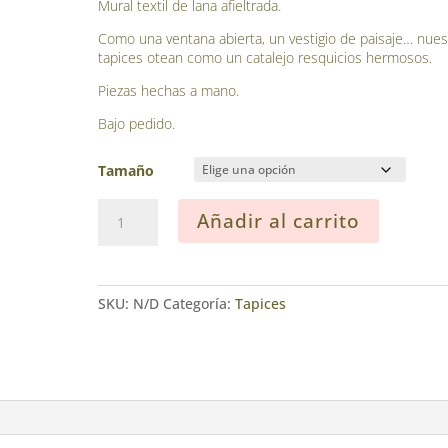
de
Mural textil de lana afieltrada.
precios:
Como una ventana abierta, un vestigio de paisaje… nues
desde
tapices otean como un catalejo resquicios hermosos.
55.00€
Piezas hechas a mano.
hasta
150.00€
Bajo pedido.
Tamaño
Tapiz
Añadir al carrito
Montañas
cantidad
SKU:
N/D
Categoría:
Tapices